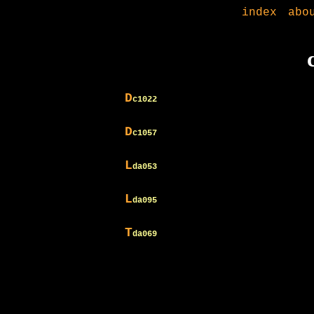
index
abo
D
c1022
D
c1057
L
da053
L
da095
T
da069