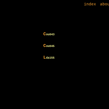
index
abo
C
ou043
C
ou045
L
da155