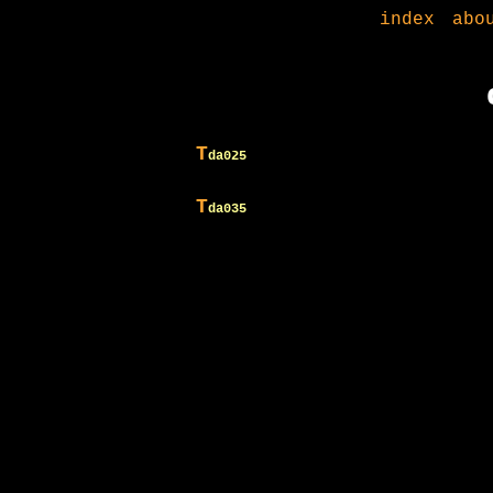
index
abo
T
da025
T
da035