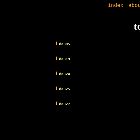
index
abo
t
L
da005
L
da019
L
da024
L
da025
L
da027